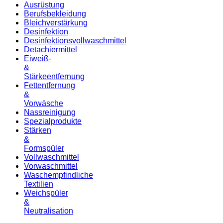
Ausrüstung
Berufsbekleidung
Bleichverstärkung
Desinfektion
Desinfektionsvollwaschmittel
Detachiermittel
Eiweiß-
&
Stärkeentfernung
Fettentfernung
&
Vorwäsche
Nassreinigung
Spezialprodukte
Stärken
&
Formspüler
Vollwaschmittel
Vorwaschmittel
Waschempfindliche
Textilien
Weichspüler
&
Neutralisation